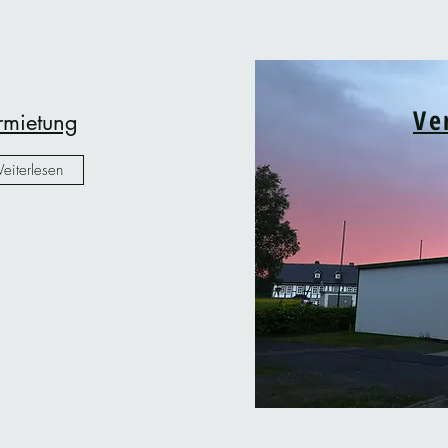
Ve
rmietung
eiterlesen